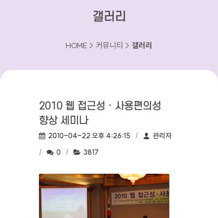
갤러리
HOME > 커뮤니티 >
갤러리
2010 웹 접근성 · 사용편의성
향상 세미나
작성일:
작성자:
2010-04-22 오후 4:26:15
관리자
댓글수:
조회수:
0
3817