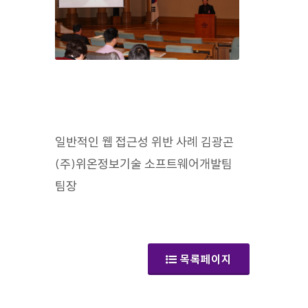
일반적인 웹 접근성 위반 사례 김광곤
(주)위온정보기술 소프트웨어개발팀
팀장
(갤러리)
목록페이지