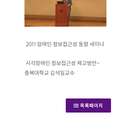
2011 장애인 정보접근성 동향 세미나
시각장애인 정보접근성 제고방안-
충북대학교 김석일교수
(갤러리)
목록페이지