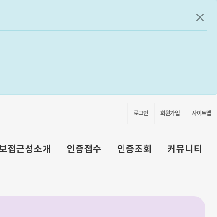
공지
로그인
회원가입
사이트맵
보접근성소개
인증접수
인증조회
커뮤니티