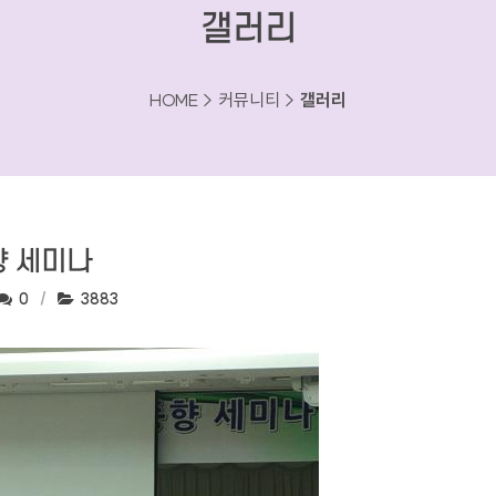
갤러리
HOME > 커뮤니티 >
갤러리
향 세미나
댓글수:
조회수:
0
3883