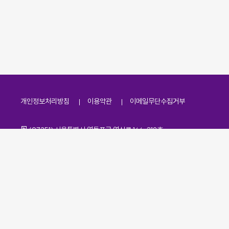
개인정보처리방침
이용약관
이메일무단수집거부
주소
(07251) 서울특별시 영등포구 영신로 166, 319호
전화번호
팩스번호
02-2138-7530
·
02-2138-7533
이메일
kdaa@kdaa.or.kr
Copyrights © KBUWEL All Rights Reserved.