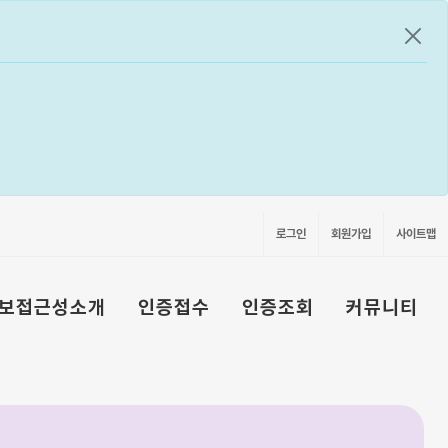
공지
로그인
회원가입
사이트맵
보접근성소개
인증접수
인증조회
커뮤니티