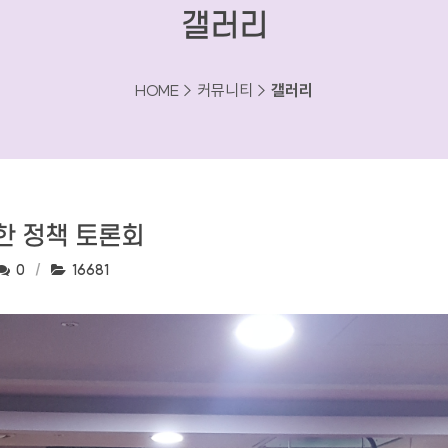
갤러리
HOME > 커뮤니티 >
갤러리
한 정책 토론회
댓글수:
조회수:
0
16681