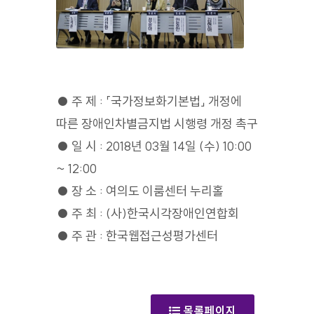
● 주 제 : 「국가정보화기본법」 개정에
따른 장애인차별금지법 시행령 개정 촉구
● 일 시 : 2018년 03월 14일 (수) 10:00
~ 12:00
● 장 소 : 여의도 이룸센터 누리홀
● 주 최 : (사)한국시각장애인연합회
● 주 관 : 한국웹접근성평가센터
(갤러리)
목록페이지