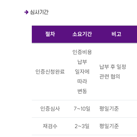
심사기간
절차
소요기간
비고
심사기간 - 절차, 소요기간, 비고로 구성
인증비용
납부
납부 후 일정
인증신청완료
일자에
관련 협의
따라
변동
인증심사
7~10일
평일기준
재검수
2~3일
평일기준