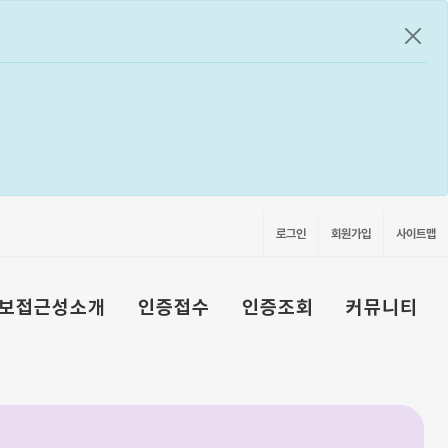
공지
로그인
회원가입
사이트맵
보접근성소개
인증접수
인증조회
커뮤니티