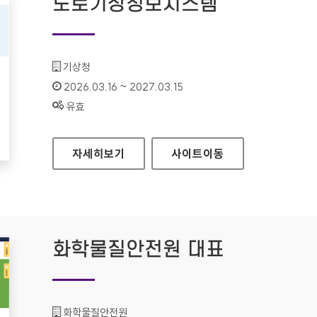
도로기상정보시스템
기관명 :
기상청
인증기간 :
2026.03.16 ~ 2027.03.15
상태 :
유효
도로기상정보시스템
자세히보기
사이트
이동
화학물질안전원 대표
기관명 :
화학물질안전원