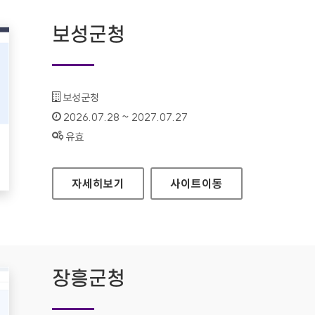
보성군청
기관명 :
보성군청
인증기간 :
2026.07.28 ~ 2027.07.27
상태 :
유효
보성군청
자세히보기
사이트
이동
장흥군청