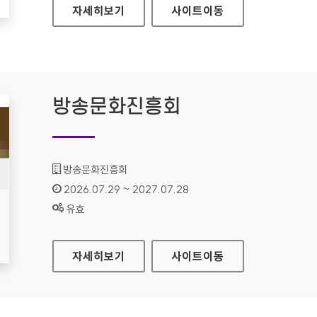
공예포털
자세히보기
사이트
이동
방송문화진흥회
기관명 :
방송문화진흥회
인증기간 :
2026.07.29 ~ 2027.07.28
상태 :
유효
방송문화진흥회
자세히보기
사이트
이동