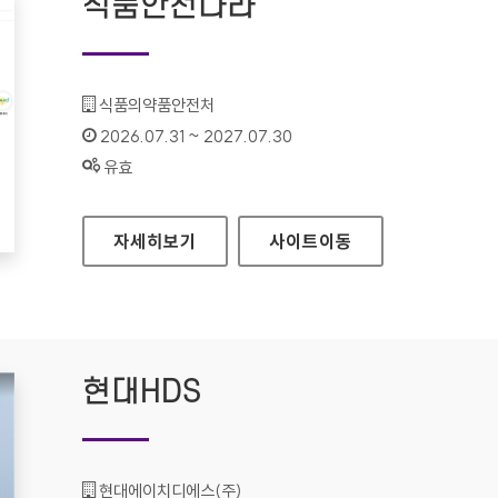
식품안전나라
기관명 :
식품의약품안전처
인증기간 :
2026.07.31 ~ 2027.07.30
상태 :
유효
식품안전나라
자세히보기
사이트
이동
현대HDS
기관명 :
현대에이치디에스(주)