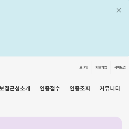
공지
로그인
회원가입
사이트맵
보접근성소개
인증접수
인증조회
커뮤니티