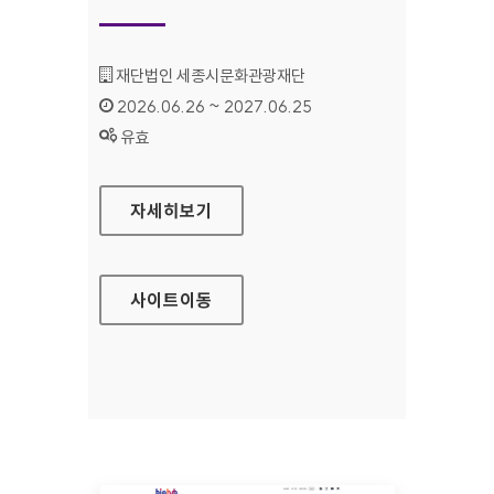
기관명 :
재단법인 세종시문화관광재단
인증기간 :
2026.06.26 ~ 2027.06.25
상태 :
유효
세종예술의전당
자세히보기
사이트
이동