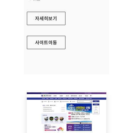
해양교육포털
자세히보기
사이트
이동