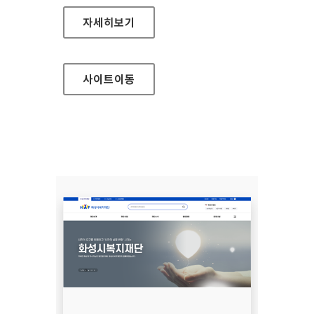
서울바이오허브
자세히보기
사이트
이동