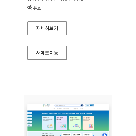
상태 :
유효
인천연구원
자세히보기
사이트
이동