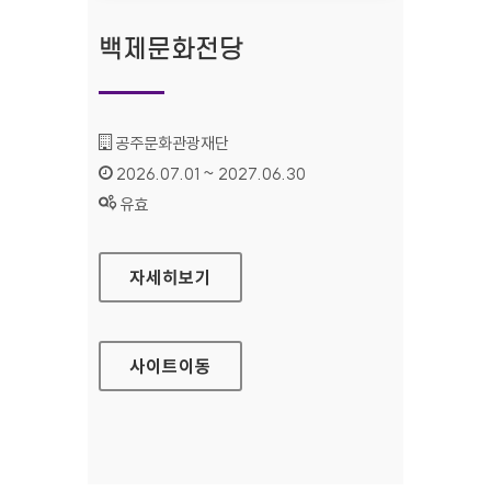
백제문화전당
기관명 :
공주문화관광재단
인증기간 :
2026.07.01 ~ 2027.06.30
상태 :
유효
백제문화전당
자세히보기
사이트
이동