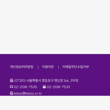
개인정보처리방침
이용약관
이메일무단수집거부
주소
(07251) 서울특별시 영등포구 영신로 166, 319호
전화번호
팩스번호
02-2138-7530
·
02-2138-7533
이메일
kdaa@kdaa.or.kr