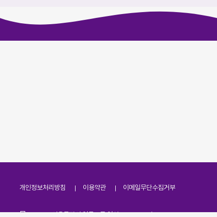
개인정보처리방침
이용약관
이메일무단수집거부
주소
(07251) 서울특별시 영등포구 영신로 166, 319호