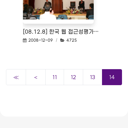
[08.12.8] 한국 웹 접근성평가센터 개소식
작성일:
조회수:
2008-12-09
4725
≪
＜
11
12
13
14