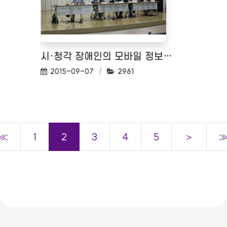
시·청각 장애인의 모바일 정보접근권 토론회
작성일:
조회수:
2015-09-07
2961
≪
1
2
3
4
5
＞