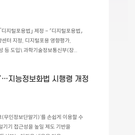
열림
회수:
｢디지털포용법｣ 제정 - 「디지털포용법」
털역량센터 지정, 디지털포용 영향평가,
등 도입\ 과학기술정보통신부(장...
”…지능정보화법 시행령 개정
회수:
크(무인정보단말기)'를 손쉽게 이용할 수
털기기 접근성을 높일 제도 기반을