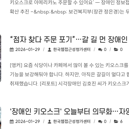
키오스크로 아메리카노 주문할 수 있어요' -- 장애인 정보접
확산 추진 -&nbsp;&nbsp; 보건복지부(장관 정은경)는
“점자 찾다 주문 포기”…갈 길 먼 장애
작성일:
작성자:
댓글수:
조회수
2026-01-29
한국웹접근성평가센터
0
0
[앵커] 요즘 식당이나 카페에서 많이 볼 수 있는 키오스크를
기능을 보강해둬야 합니다. 하지만, 아직은 갈길이 멀다고 
취재했습니다. [리포트] 시각장애인 김호진 씨가 키오스크가 
'장애인 키오스크' 오늘부터 의무화…자
작성일:
작성자:
댓글수:
조회수
2026-01-29
한국웹접근성평가센터
0
6