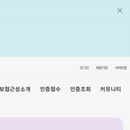
공지
로그인
회원가입
사이트맵
보접근성소개
인증접수
인증조회
커뮤니티