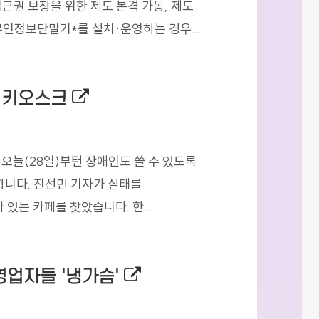
근권 보장을 위한 제도 본격 가동, 제도
 무인정보단말기*를 설치·운영하는 경우...
외부링크로 새창열림
인 키오스크
:
 오늘(28일)부턴 장애인도 쓸 수 있도록
합니다. 진선민 기자가 실태를
있는 카페를 찾았습니다. 한...
외부링크로 새창열림
영업자들 '냉가슴'
: