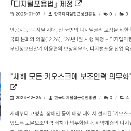
외부링크로 새창
｢디지털포용법｣ 제정
작성일:
작성자:
댓글수:
조
2025-01-07
한국디지털접근성진흥원
0
3
인공지능･디지털 시대, 전 국민의 디지털권리 보장을 위한 
국회 본회의 의결(12.26), ‘26년 1월 시행 예정 - 디지
무인정보단말기 이용편의 보장의무화, 디지털포용 산업 육성 
“새해 모든 키오스크에 보조인력 의무화
외부링크로 새창열림
작성일:
작성자:
댓글수:
조
2024-12-26
한국디지털접근성진흥원
0
4
새해부터 고령층·장애인 등이 매장 내에서 설치된 '키오스
있도록 도울보조인력 배치가 의무화된다. 취약계층의 디지