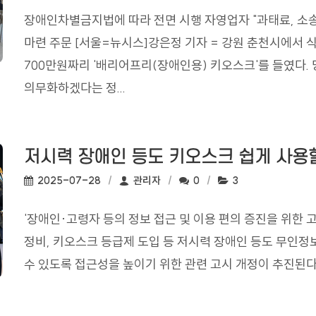
장애인차별금지법에 따라 전면 시행 자영업자 "과태료, 소송
마련 주문 [서울=뉴시스]강은정 기자 = 강원 춘천시에서 
700만원짜리 '배리어프리(장애인용) 키오스크'를 들였다.
의무화하겠다는 정...
저시력 장애인 등도 키오스크 쉽게 사용할
작성일:
작성자:
댓글수:
조회수:
2025-07-28
관리자
0
3
'장애인·고령자 등의 정보 접근 및 이용 편의 증진을 위한 
정비, 키오스크 등급제 도입 등 저시력 장애인 등도 무인
수 있도록 접근성을 높이기 위한 관련 고시 개정이 추진된다