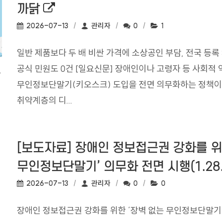
외부링크로 새창열림
까닭
작성일:
작성자:
댓글수:
조회수:
2026-07-13
관리자
0
1
일반 제품보다 두 배 비싼 가격에 소상공인 부담, 전국 등록
공식 민원도 0건 [일요신문] 장애인이나 고령자 등 사회적 
무인정보단말기(키오스크) 도입을 전면 의무화하는 정책이 
취약계층의 디...
[보도자료] 장애인 정보접근권 강화를 위
무인정보단말기’ 의무화 전면 시행(1.28
작성일:
작성자:
댓글수:
조회수:
2026-07-13
관리자
0
0
장애인 정보접근권 강화를 위한 ‘장벽 없는 무인정보단말기’ 의