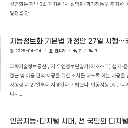
설명회는 지난 5월 개최된 1차 설명회(과기정통부 주최)에
일정을 안...
지능정보화 기본법 개정안 27일 시행
작성일:
작성자:
댓글수:
조회수:
2025-04-24
관리자
0
3
과학기술정보통신부가 무인정보단말기(키오스크) 설치·운
접근 및 이용 편의 제공을 위한 조치를 하도록 하는 내용을 
시행령'이 27일부터 시행된다고 밝혔다. 인공지능(AI)･
디지...
인공지능･디지털 시대, 전 국민의 디지