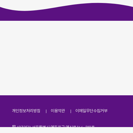
개인정보처리방침
이용약관
이메일무단수집거부
주소
(07251) 서울특별시 영등포구 영신로 166, 319호