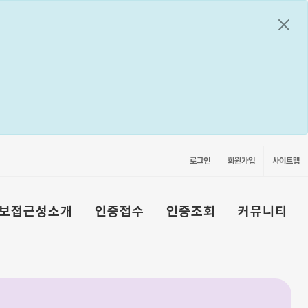
공지
로그인
회원가입
사이트맵
보접근성소개
인증접수
인증조회
커뮤니티