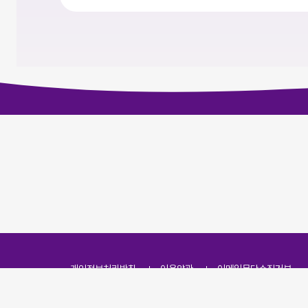
개인정보처리방침
이용약관
이메일무단수집거부
주소
(07251) 서울특별시 영등포구 영신로 166, 319호