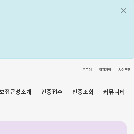
공지
로그인
회원가입
사이트맵
보접근성소개
인증접수
인증조회
커뮤니티