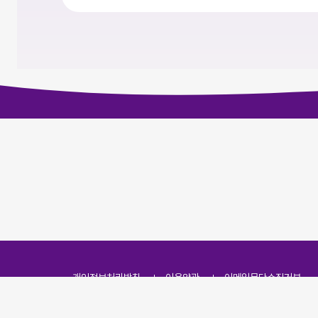
개인정보처리방침
이용약관
이메일무단수집거부
주소
(07251) 서울특별시 영등포구 영신로 166, 319호