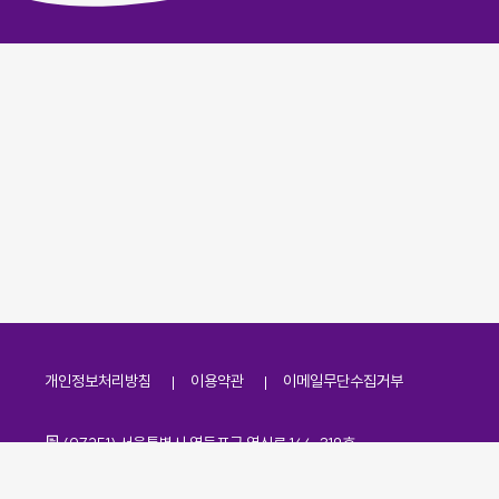
개인정보처리방침
이용약관
이메일무단수집거부
주소
(07251) 서울특별시 영등포구 영신로 166, 319호
전화번호
팩스번호
02-2138-7530
·
02-2138-7533