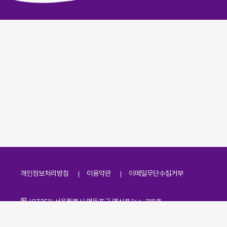
개인정보처리방침
이용약관
이메일무단수집거부
주소
(07251) 서울특별시 영등포구 영신로 166, 319호
전화번호
팩스번호
02-2138-7530
·
02-2138-7533