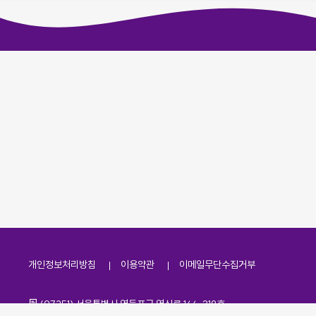
개인정보처리방침
이용약관
이메일무단수집거부
주소
(07251) 서울특별시 영등포구 영신로 166, 319호