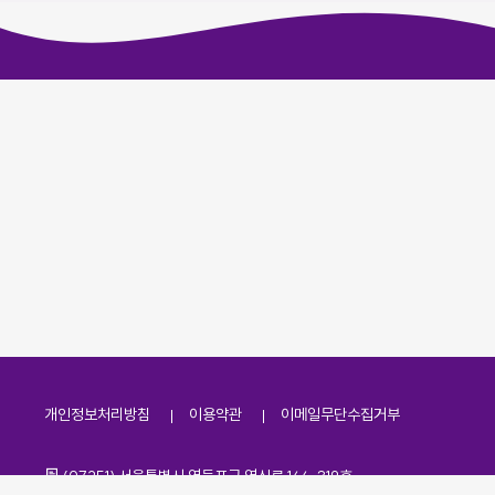
개인정보처리방침
이용약관
이메일무단수집거부
주소
(07251) 서울특별시 영등포구 영신로 166, 319호