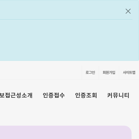
공지
로그인
회원가입
사이트맵
보접근성소개
인증접수
인증조회
커뮤니티