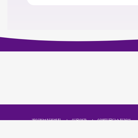
개인정보처리방침
이용약관
이메일무단수집거부
주소
(07251) 서울특별시 영등포구 영신로 166, 319호