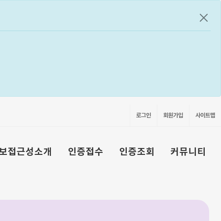
공지
로그인
회원가입
사이트맵
보접근성소개
인증접수
인증조회
커뮤니티