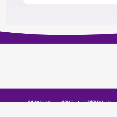
개인정보처리방침
이용약관
이메일무단수집거부
주소
(07251) 서울특별시 영등포구 영신로 166, 319호