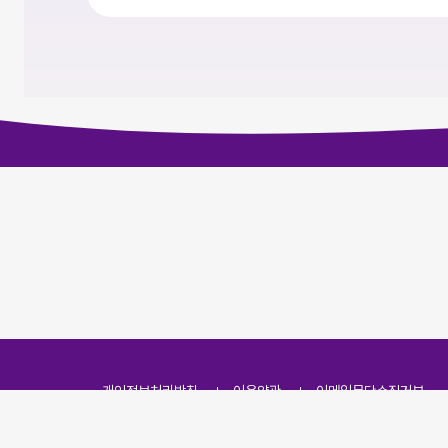
개인정보처리방침
이용약관
이메일무단수집거부
주소
(07251) 서울특별시 영등포구 영신로 166, 319호