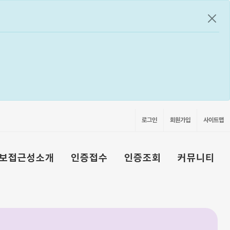
공지
로그인
회원가입
사이트맵
보접근성소개
인증접수
인증조회
커뮤니티