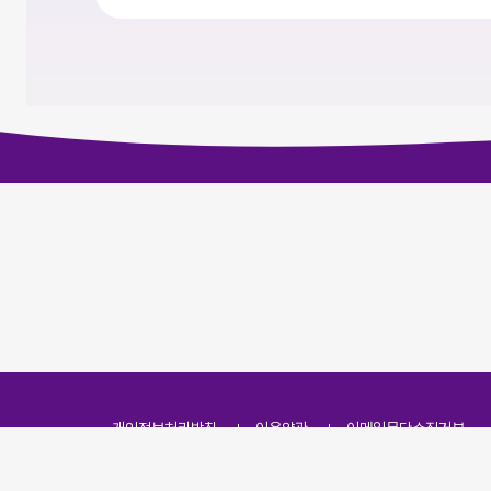
개인정보처리방침
이용약관
이메일무단수집거부
주소
(07251) 서울특별시 영등포구 영신로 166, 319호