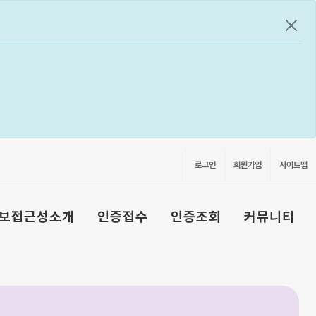
공지
로그인
회원가입
사이트맵
보접근성소개
인증접수
인증조회
커뮤니티