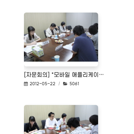
[자문회의] "모바일 애플리케이션 접근성 평가" 에 관한 자문회의(18일)
작성일:
조회수:
2012-05-22
5061