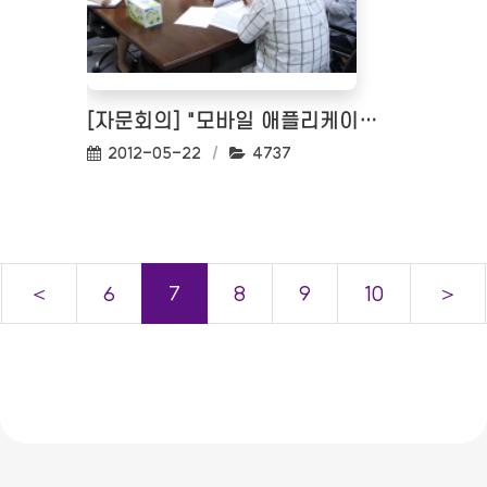
[자문회의] "모바일 애플리케이션 접근성 평가" 에 관한 자문회의(17일)
작성일:
조회수:
2012-05-22
4737
＜
6
7
8
9
10
＞