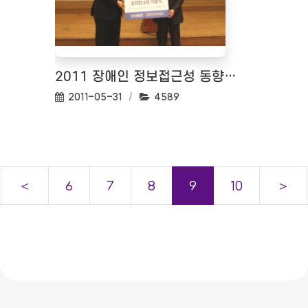
2011 장애인 정보접근성 동향 세미나 <2011.05.12>
작성일:
조회수:
2011-05-31
4589
＜
6
7
8
9
10
＞