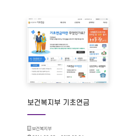
보건복지부 기초연금
기관명 :
보건복지부