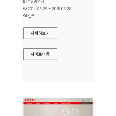
기관명 :
부산광역시
인증기간 :
2014.08.29 ~ 2015.08.28
상태 :
만료
부산문화관광 홈페이지
자세히보기
사이트
이동