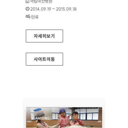
기관명 :
국립마산병원
인증기간 :
2014.09.19 ~ 2015.09.18
상태 :
만료
국립마산병원 홈페이지
자세히보기
사이트
이동