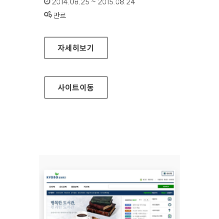
인증기간 :
2014.08.25 ~ 2015.08.24
상태 :
만료
보건복지부 기초연금
자세히보기
사이트
이동