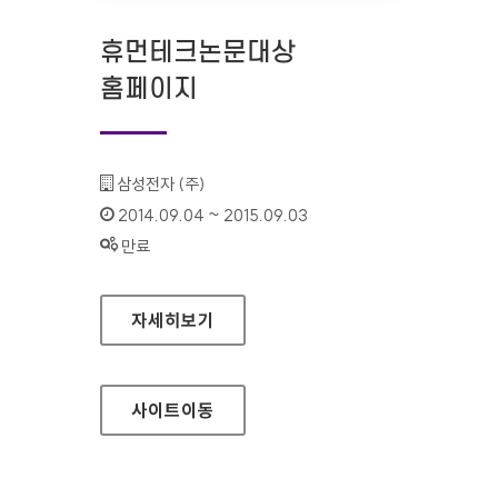
휴먼테크논문대상
홈페이지
기관명 :
삼성전자 (주)
인증기간 :
2014.09.04 ~ 2015.09.03
상태 :
만료
휴먼테크논문대상 홈페이지
자세히보기
사이트
이동