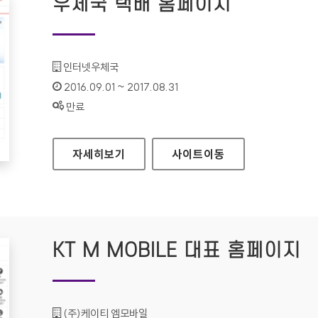
우체국 택배 홈페이지
기관명 :
인터넷우체국
인증기간 :
2016.09.01 ~ 2017.08.31
상태 :
만료
우체국 택배 홈페이지
자세히보기
사이트
이동
KT M MOBILE 대표 홈페이지
기관명 :
(주)케이티 엠모바일