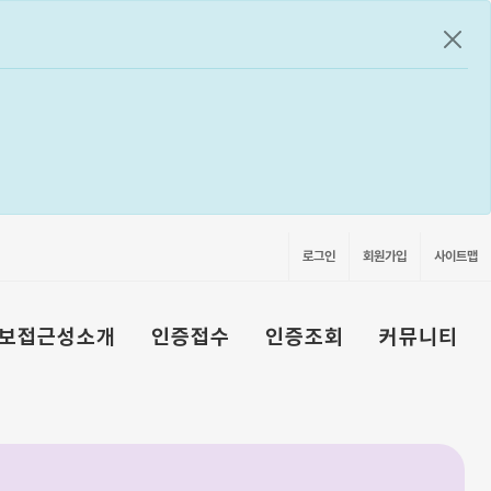
공지
로그인
회원가입
사이트맵
보접근성소개
인증접수
인증조회
커뮤니티