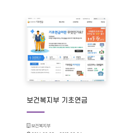
보건복지부 기초연금
기관명 :
보건복지부