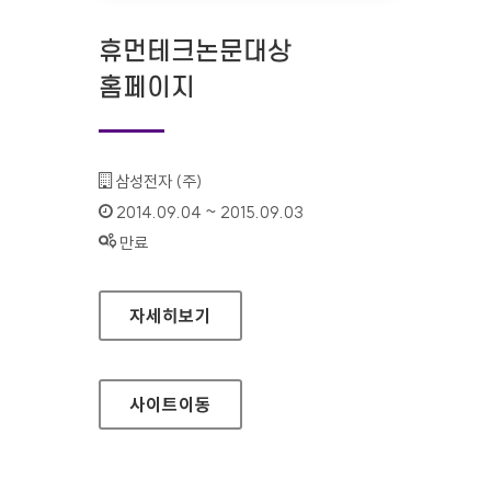
휴먼테크논문대상
홈페이지
기관명 :
삼성전자 (주)
인증기간 :
2014.09.04 ~ 2015.09.03
상태 :
만료
휴먼테크논문대상 홈페이지
자세히보기
사이트
이동