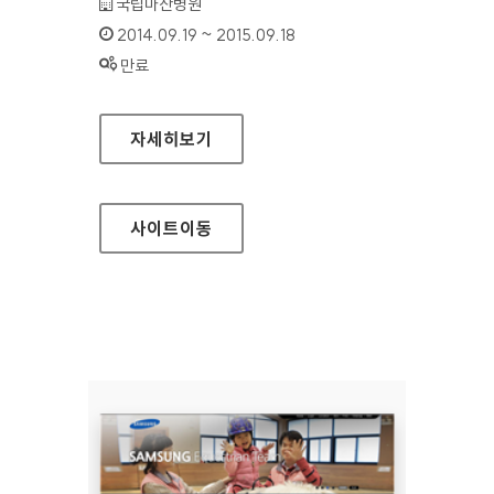
기관명 :
국립마산병원
인증기간 :
2014.09.19 ~ 2015.09.18
상태 :
만료
국립마산병원 홈페이지
자세히보기
사이트
이동