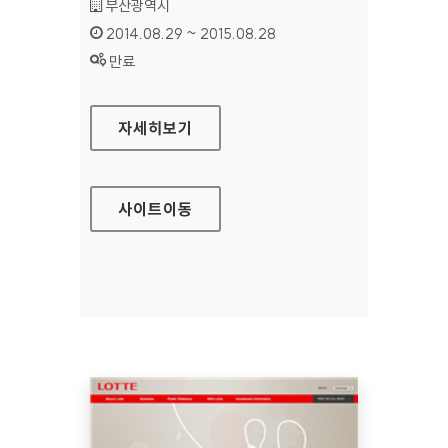
기관명 :
부산광역시
인증기간 :
2014.08.29 ~ 2015.08.28
상태 :
만료
부산문화관광 홈페이지
자세히보기
사이트
이동