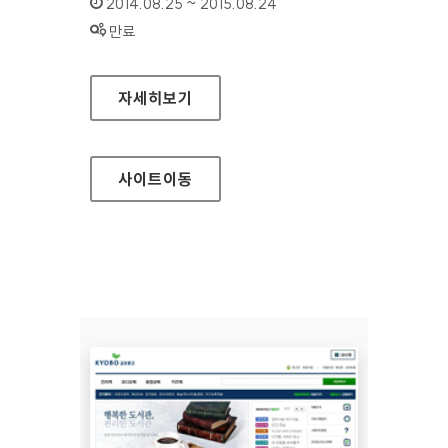
인증기간 :
2014.08.25 ~ 2015.08.24
상태 :
만료
보건복지부 기초연금
자세히보기
사이트
이동