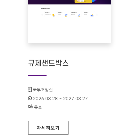
규제샌드박스
기관명 :
국무조정실
인증기간 :
2026.03.28 ~ 2027.03.27
상태 :
유효
규제샌드박스
자세히보기