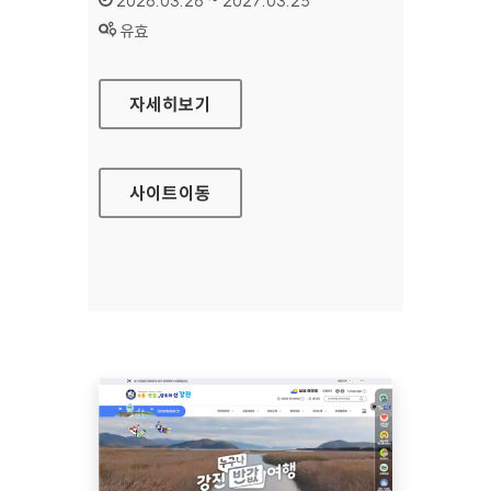
2026.03.26 ~ 2027.03.25
상태 :
유효
국민행복카드
자세히보기
사이트
이동