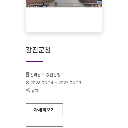
강진군청
기관명 :
전라남도 강진군청
인증기간 :
2026.03.24 ~ 2027.03.23
상태 :
유효
강진군청
자세히보기