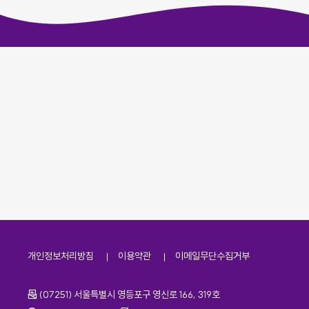
개인정보처리방침
이용약관
이메일무단수집거부
주소
(07251) 서울특별시 영등포구 영신로 166, 319호