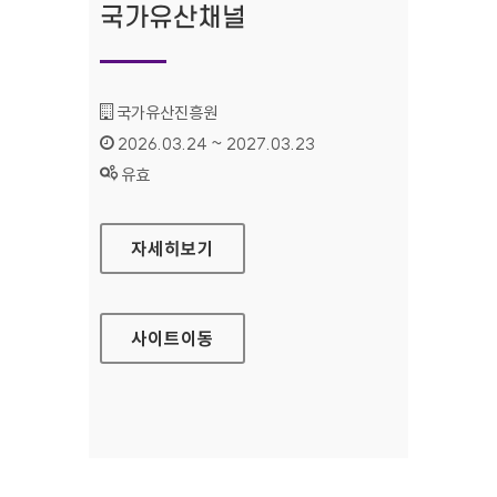
국가유산채널
기관명 :
국가유산진흥원
인증기간 :
2026.03.24 ~ 2027.03.23
상태 :
유효
국가유산채널
자세히보기
사이트
이동