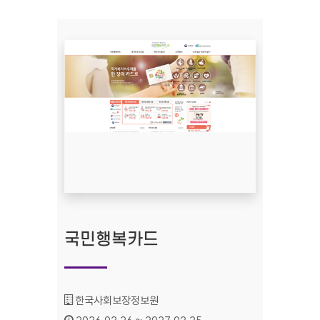
국민행복카드
기관명 :
한국사회보장정보원
인증기간 :