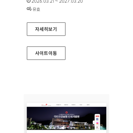
인증기간 :
2026.03.21 ~ 2027.03.20
상태 :
유효
국민건강보험공단 인재개발원(모바일웹)
자세히보기
사이트
이동