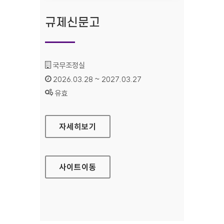
규제신문고
기관명 :
국무조정실
인증기간 :
2026.03.28 ~ 2027.03.27
상태 :
유효
규제신문고
자세히보기
사이트
이동