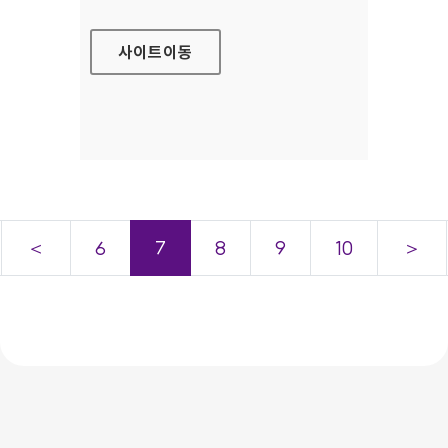
사이트
이동
＜
6
7
8
9
10
＞