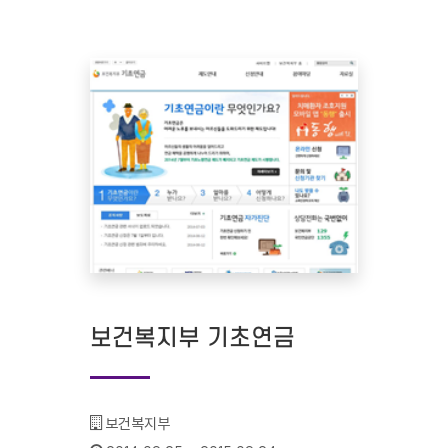
보건복지부 기초연금
기관명 :
보건복지부