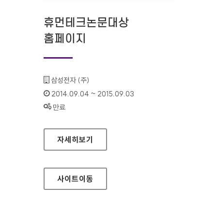
휴먼테크논문대상
홈페이지
기관명 :
삼성전자 (주)
인증기간 :
2014.09.04 ~ 2015.09.03
상태 :
만료
휴먼테크논문대상 홈페이지
자세히보기
사이트
이동