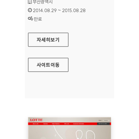
기관명 :
부산광역시
인증기간 :
2014.08.29 ~ 2015.08.28
상태 :
만료
부산문화관광 홈페이지
자세히보기
사이트
이동