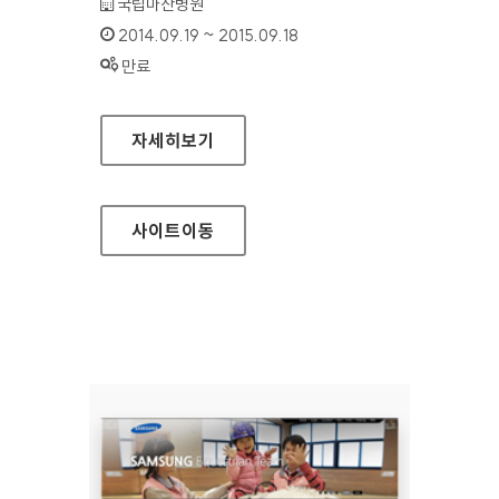
기관명 :
국립마산병원
인증기간 :
2014.09.19 ~ 2015.09.18
상태 :
만료
국립마산병원 홈페이지
자세히보기
사이트
이동