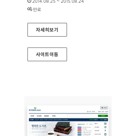
인증기간 :
2014.08.25 ~ 2015.08.24
상태 :
만료
보건복지부 기초연금
자세히보기
사이트
이동