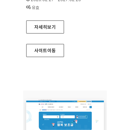
상태 :
유효
국가트라우마센터
자세히보기
사이트
이동