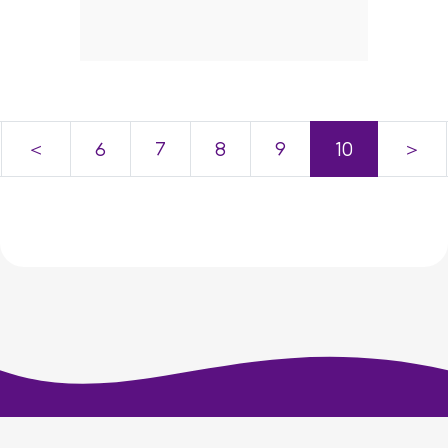
＜
6
7
8
9
10
＞