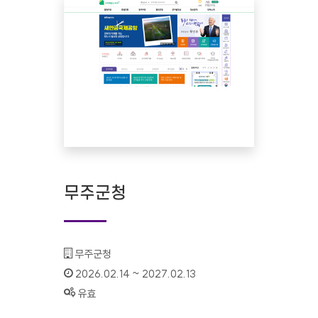
무주군청
기관명 :
무주군청
인증기간 :
2026.02.14 ~ 2027.02.13
상태 :
유효