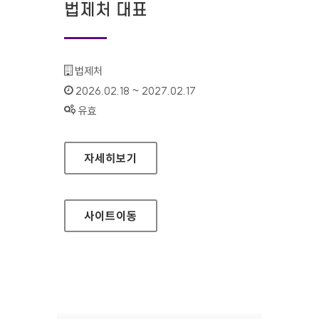
법제처 대표
기관명 :
법제처
인증기간 :
2026.02.18 ~ 2027.02.17
상태 :
유효
법제처 대표
자세히보기
사이트
이동