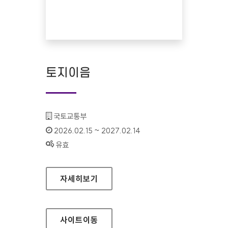
토지이음
기관명 :
국토교통부
인증기간 :
2026.02.15 ~ 2027.02.14
상태 :
유효
토지이음
자세히보기
사이트
이동