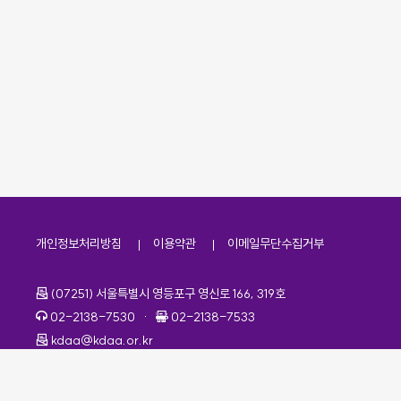
개인정보처리방침
이용약관
이메일무단수집거부
주소
(07251) 서울특별시 영등포구 영신로 166, 319호
전화번호
팩스번호
02-2138-7530
·
02-2138-7533
이메일
kdaa@kdaa.or.kr