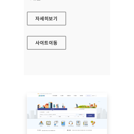
금융규제·법령해석포털
자세히보기
사이트
이동