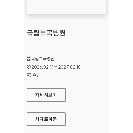
국립부곡병원
기관명 :
국립부곡병원
인증기간 :
2026.02.11 ~ 2027.02.10
상태 :
유효
국립부곡병원
자세히보기
사이트
이동