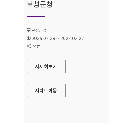
보성군청
기관명 :
보성군청
인증기간 :
2026.07.28 ~ 2027.07.27
상태 :
유효
보성군청
자세히보기
사이트
이동