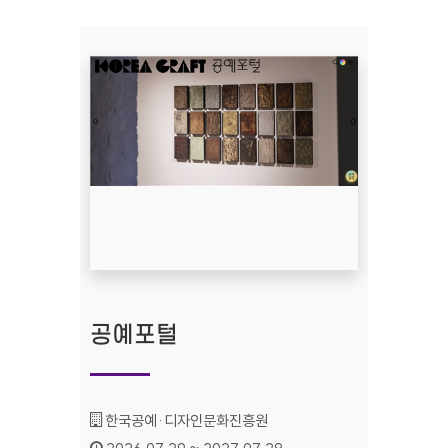
공예포털
기관명 :
한국공예·디자인문화진흥원
인증기간 :