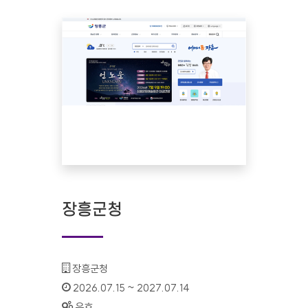
장흥군청
기관명 :
장흥군청
인증기간 :
2026.07.15 ~ 2027.07.14
상태 :
유효