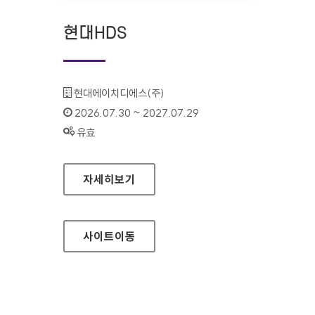
현대HDS
기관명 :
현대에이치디에스(주)
인증기간 :
2026.07.30 ~ 2027.07.29
상태 :
유효
현대HDS
자세히보기
사이트
이동