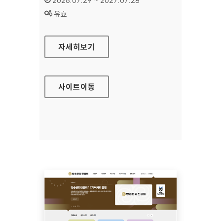
2026.07.29 ~ 2027.07.28
상태 :
유효
공예포털
자세히보기
사이트
이동