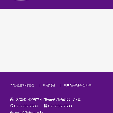
개인정보처리방침
이용약관
이메일무단수집거부
주소
(07251) 서울특별시 영등포구 영신로 166, 319호
전화번호
팩스번호
02-2138-7530
·
02-2138-7533
이메일
kdaa@kdaa.or.kr