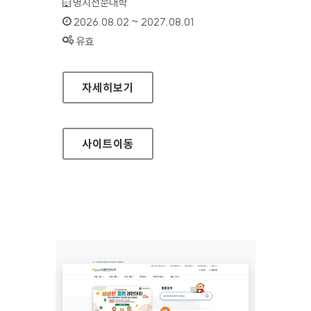
기관명 :
명지전문대학
인증기간 :
2026.08.02 ~ 2027.08.01
상태 :
유효
명지전문대학
자세히보기
사이트
이동