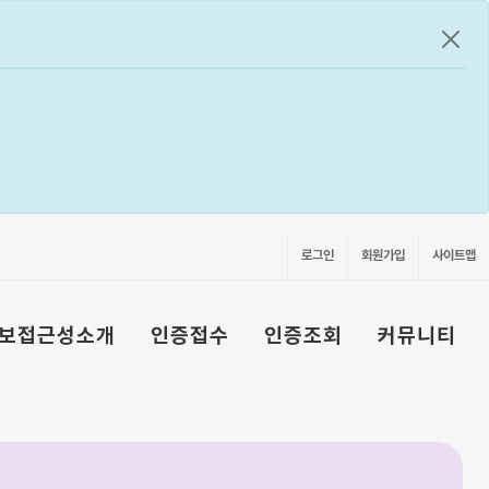
공지
로그인
회원가입
사이트맵
보접근성소개
인증접수
인증조회
커뮤니티