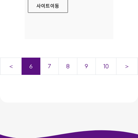
사이트
이동
＜
6
7
8
9
10
＞