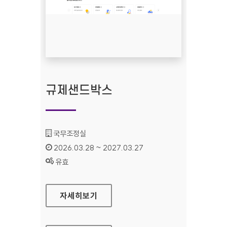
규제샌드박스
기관명 :
국무조정실
인증기간 :
2026.03.28 ~ 2027.03.27
상태 :
유효
규제샌드박스
자세히보기