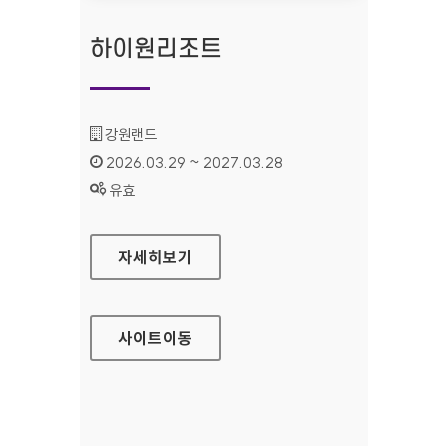
하이원리조트
기관명 :
강원랜드
인증기간 :
2026.03.29 ~ 2027.03.28
상태 :
유효
하이원리조트
자세히보기
사이트
이동