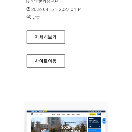
기관명 :
한국문화정보원
인증기간 :
2026.04.15 ~ 2027.04.14
상태 :
유효
지역문화통합정보시스템
자세히보기
사이트
이동