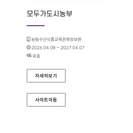
모두가도시농부
기관명 :
농림수산식품교육문화정보원
인증기간 :
2026.04.08 ~ 2027.04.07
상태 :
유효
모두가도시농부
자세히보기
사이트
이동