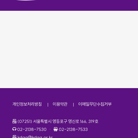
개인정보처리방침
이용약관
이메일무단수집거부
주소
(07251) 서울특별시 영등포구 영신로 166, 319호
전화번호
팩스번호
02-2138-7530
·
02-2138-7533
이메일
kdaa@kdaa.or.kr