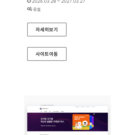
인증기간 :
2026.03.28 ~ 2027.03.27
상태 :
유효
규제정보포털
자세히보기
사이트
이동