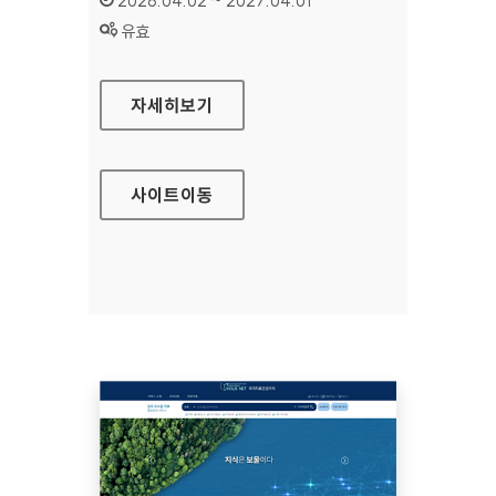
2026.04.02 ~ 2027.04.01
상태 :
유효
보건복지상담센터
자세히보기
사이트
이동