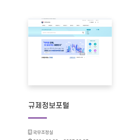
규제정보포털
기관명 :
국무조정실