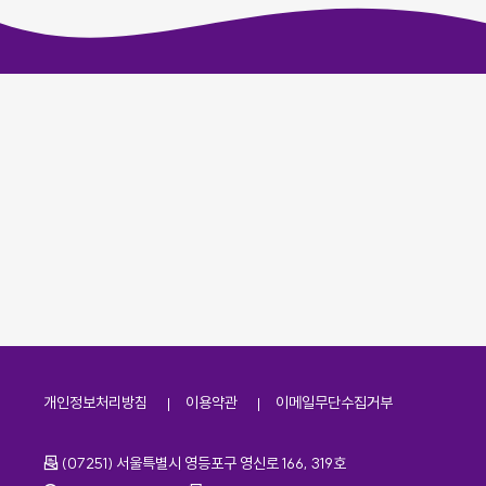
개인정보처리방침
이용약관
이메일무단수집거부
주소
(07251) 서울특별시 영등포구 영신로 166, 319호