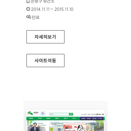
기관명 :
은평구 보건소
인증기간 :
2014.11.11 ~ 2015.11.10
상태 :
만료
은평구 보건소 홈페이지
자세히보기
사이트
이동