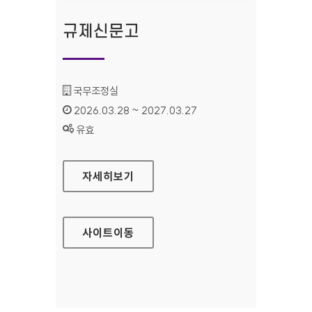
규제신문고
기관명 :
국무조정실
인증기간 :
2026.03.28 ~ 2027.03.27
상태 :
유효
규제신문고
자세히보기
사이트
이동