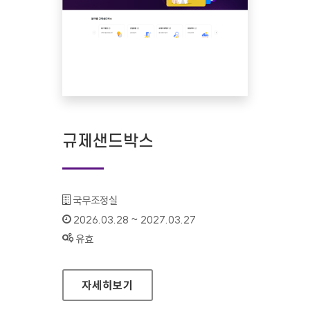
규제샌드박스
기관명 :
국무조정실
인증기간 :
2026.03.28 ~ 2027.03.27
상태 :
유효
규제샌드박스
자세히보기