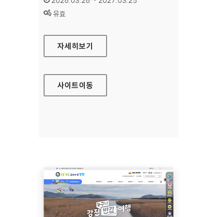
2026.03.26 ~ 2027.03.25
상태 :
유효
국민행복카드
자세히보기
사이트
이동