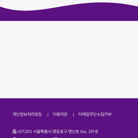
개인정보처리방침
이용약관
이메일무단수집거부
주소
(07251) 서울특별시 영등포구 영신로 166, 319호