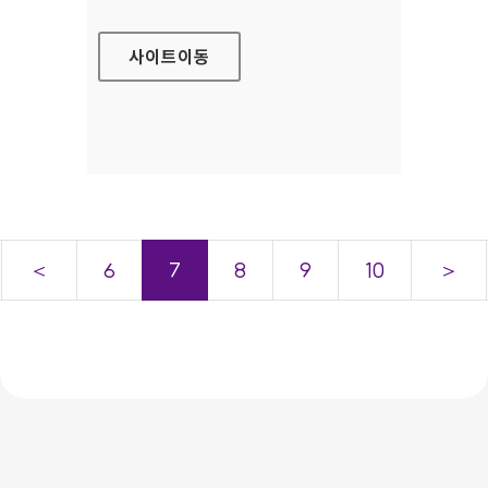
사이트
이동
＜
6
7
8
9
10
＞