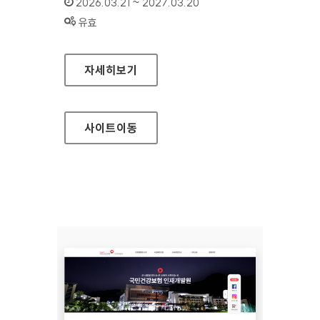
인증기간 :
2026.03.21 ~ 2027.03.20
상태 :
유효
국민건강보험공단 인재개발원(모바일웹)
자세히보기
사이트
이동