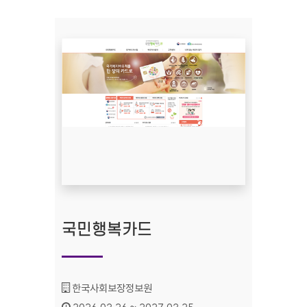
국민행복카드
기관명 :
한국사회보장정보원
인증기간 :