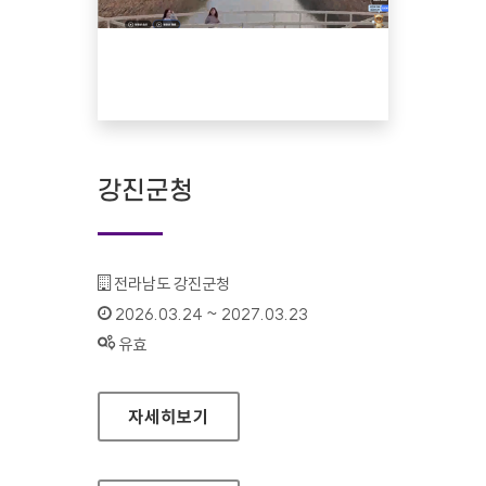
강진군청
기관명 :
전라남도 강진군청
인증기간 :
2026.03.24 ~ 2027.03.23
상태 :
유효
강진군청
자세히보기