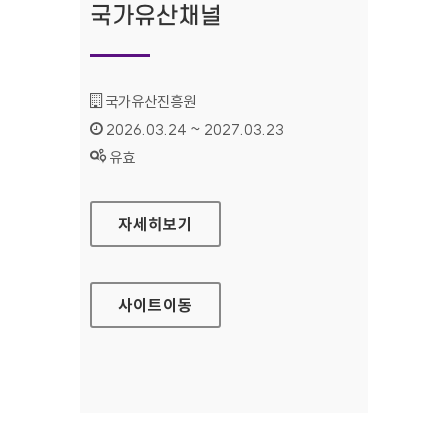
국가유산채널
기관명 :
국가유산진흥원
인증기간 :
2026.03.24 ~ 2027.03.23
상태 :
유효
국가유산채널
자세히보기
사이트
이동