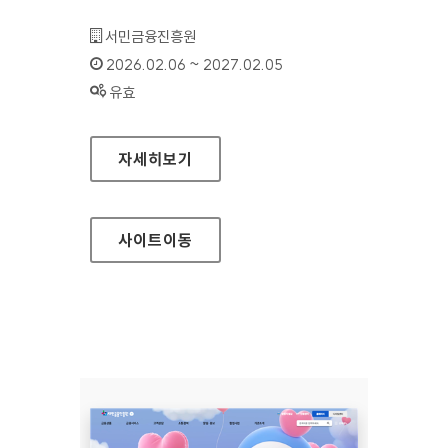
기관명 :
서민금융진흥원
인증기간 :
2026.02.06 ~ 2027.02.05
상태 :
유효
서민금융진흥원 디지털센터
자세히보기
사이트
이동