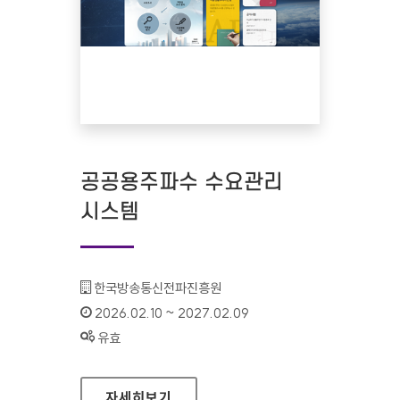
공공용주파수 수요관리
시스템
기관명 :
한국방송통신전파진흥원
인증기간 :
2026.02.10 ~ 2027.02.09
상태 :
유효
공공용주파수 수요관리 시스템
자세히보기