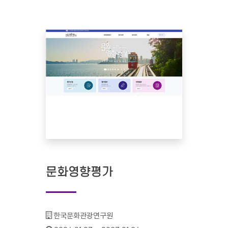
문화영향평가
기관명 :
한국문화관광연구원