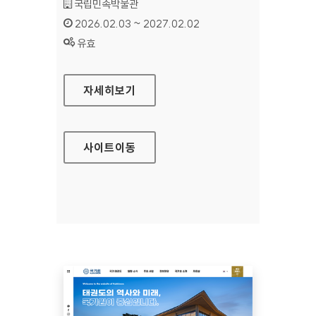
기관명 :
국립민속박물관
인증기간 :
2026.02.03 ~ 2027.02.02
상태 :
유효
국립민속박물관
자세히보기
사이트
이동