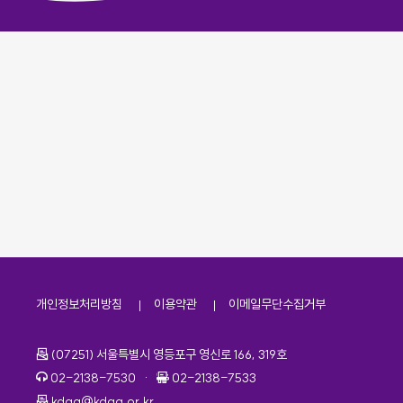
개인정보처리방침
이용약관
이메일무단수집거부
주소
(07251) 서울특별시 영등포구 영신로 166, 319호
전화번호
팩스번호
02-2138-7530
·
02-2138-7533
이메일
kdaa@kdaa.or.kr