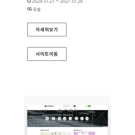
인증기간 :
2026.01.27 ~ 2027.01.26
상태 :
유효
문화영향평가
자세히보기
사이트
이동