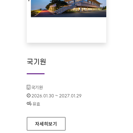
국기원
기관명 :
국기원
인증기간 :
2026.01.30 ~ 2027.01.29
상태 :
유효
국기원
자세히보기