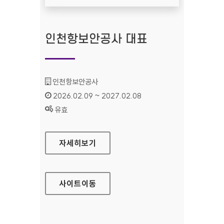
인천항보안공사 대표
기관명 :
인천항보안공사
인증기간 :
2026.02.09 ~ 2027.02.08
상태 :
유효
인천항보안공사 대표
자세히보기
사이트
이동