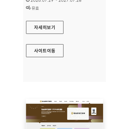
2026.07.29 ~ 2027.07.28
상태 :
유효
공예포털
자세히보기
사이트
이동