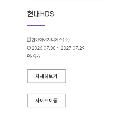
현대HDS
기관명 :
현대에이치디에스(주)
인증기간 :
2026.07.30 ~ 2027.07.29
상태 :
유효
현대HDS
자세히보기
사이트
이동