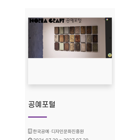
공예포털
기관명 :
한국공예·디자인문화진흥원
인증기간 :