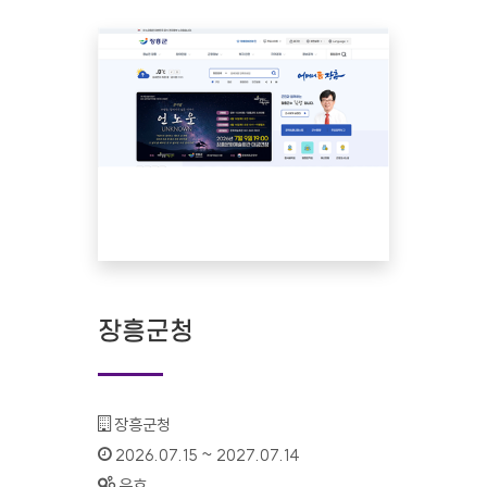
장흥군청
기관명 :
장흥군청
인증기간 :
2026.07.15 ~ 2027.07.14
상태 :
유효