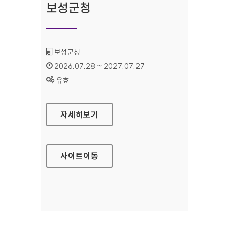
보성군청
기관명 :
보성군청
인증기간 :
2026.07.28 ~ 2027.07.27
상태 :
유효
보성군청
자세히보기
사이트
이동