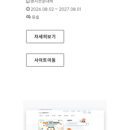
기관명 :
명지전문대학
인증기간 :
2026.08.02 ~ 2027.08.01
상태 :
유효
명지전문대학
자세히보기
사이트
이동