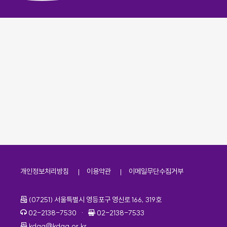
개인정보처리방침
이용약관
이메일무단수집거부
주소
(07251) 서울특별시 영등포구 영신로 166, 319호
전화번호
팩스번호
02-2138-7530
·
02-2138-7533
이메일
kdaa@kdaa.or.kr