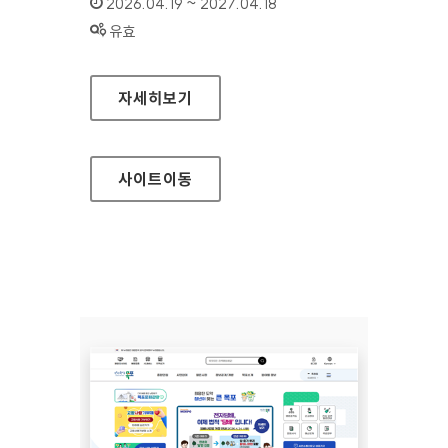
인증기간 :
2026.04.19 ~ 2027.04.18
상태 :
유효
경상북도개발공사 대표
자세히보기
사이트
이동