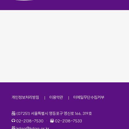
개인정보처리방침
이용약관
이메일무단수집거부
주소
(07251) 서울특별시 영등포구 영신로 166, 319호
전화번호
팩스번호
02-2138-7530
·
02-2138-7533
이메일
kdaa@kdaa.or.kr