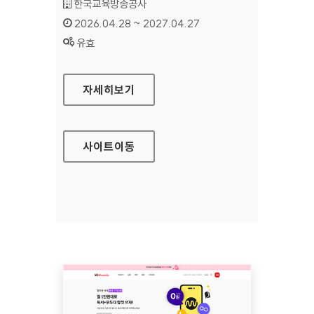
기관명 :
한국교육방송공사
인증기간 :
2026.04.28 ~ 2027.04.27
상태 :
유효
EBS 장애인 서비스
자세히보기
사이트
이동