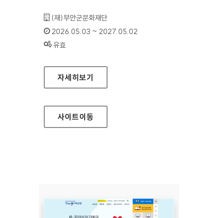
기관명 :
(재)부안군문화재단
인증기간 :
2026.05.03 ~ 2027.05.02
상태 :
유효
부안군문화재단
자세히보기
사이트
이동