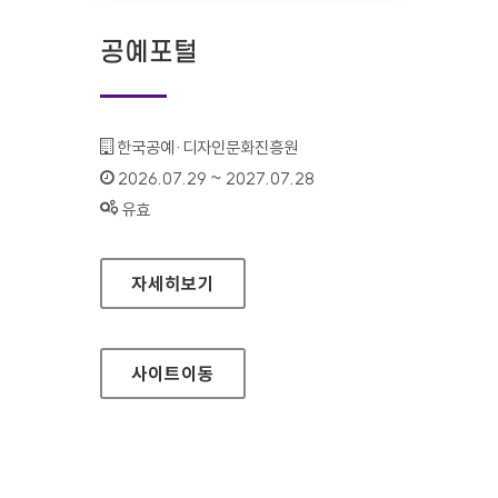
공예포털
기관명 :
한국공예·디자인문화진흥원
인증기간 :
2026.07.29 ~ 2027.07.28
상태 :
유효
공예포털
자세히보기
사이트
이동