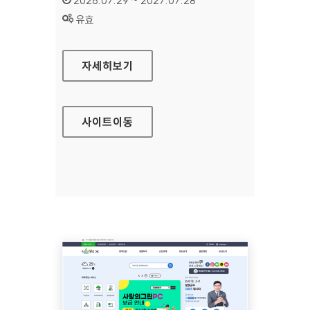
2026.07.29 ~ 2027.07.28
상태 :
유효
방송문화진흥회
자세히보기
사이트
이동