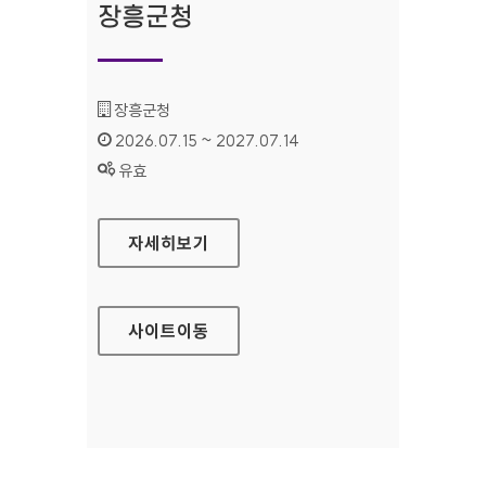
장흥군청
기관명 :
장흥군청
인증기간 :
2026.07.15 ~ 2027.07.14
상태 :
유효
장흥군청
자세히보기
사이트
이동