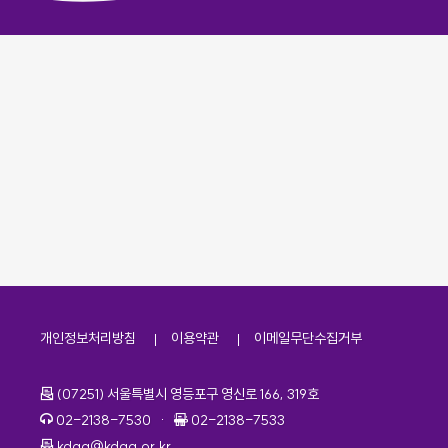
개인정보처리방침
이용약관
이메일무단수집거부
주소
(07251) 서울특별시 영등포구 영신로 166, 319호
전화번호
팩스번호
02-2138-7530
·
02-2138-7533
이메일
kdaa@kdaa.or.kr