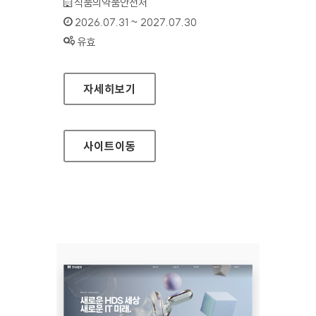
기관명 :
식품의약품안전처
인증기간 :
2026.07.31 ~ 2027.07.30
상태 :
유효
식품안전나라
자세히보기
사이트
이동