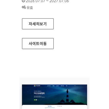
인증기간 :
2026.07.07 ~ 2027.07.06
상태 :
유효
여신금융협회 소비자지원센터
자세히보기
사이트
이동