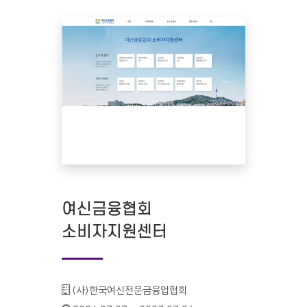
여신금융협회
소비자지원센터
기관명 :
(사)한국여신전문금융업협회