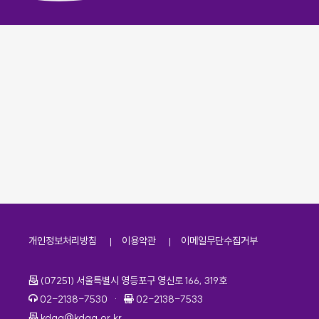
개인정보처리방침
이용약관
이메일무단수집거부
주소
(07251) 서울특별시 영등포구 영신로 166, 319호
전화번호
팩스번호
02-2138-7530
·
02-2138-7533
이메일
kdaa@kdaa.or.kr