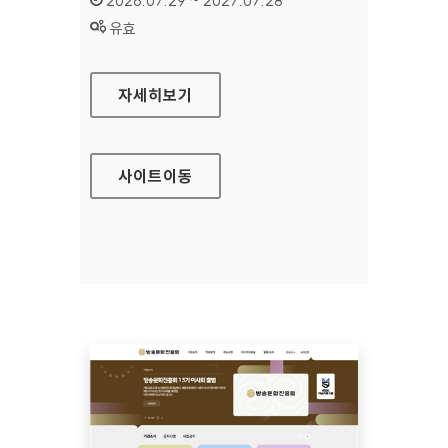
2026.07.29 ~ 2027.07.28
상태 :
유효
공예포털
자세히보기
사이트
이동