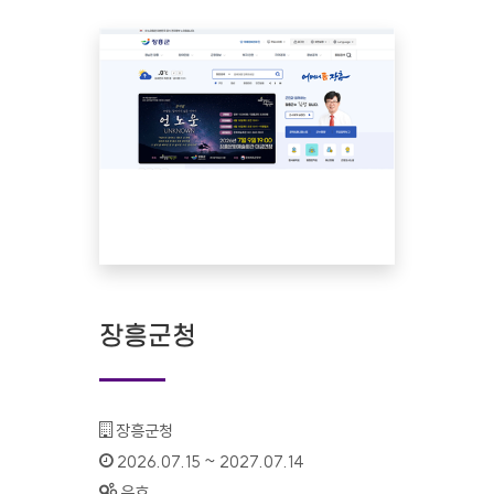
장흥군청
기관명 :
장흥군청
인증기간 :
2026.07.15 ~ 2027.07.14
상태 :
유효