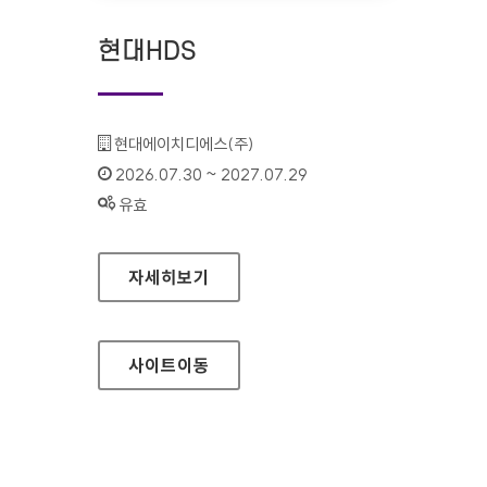
현대HDS
기관명 :
현대에이치디에스(주)
인증기간 :
2026.07.30 ~ 2027.07.29
상태 :
유효
현대HDS
자세히보기
사이트
이동