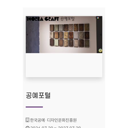
공예포털
기관명 :
한국공예·디자인문화진흥원
인증기간 :