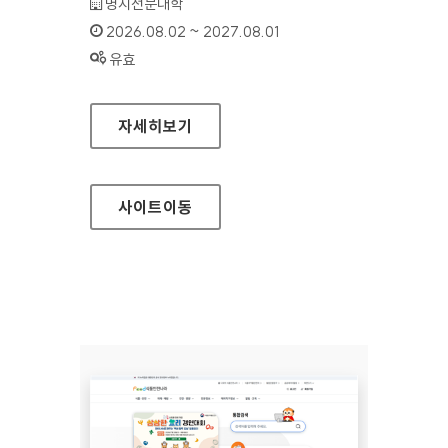
기관명 :
명지전문대학
인증기간 :
2026.08.02 ~ 2027.08.01
상태 :
유효
명지전문대학
자세히보기
사이트
이동