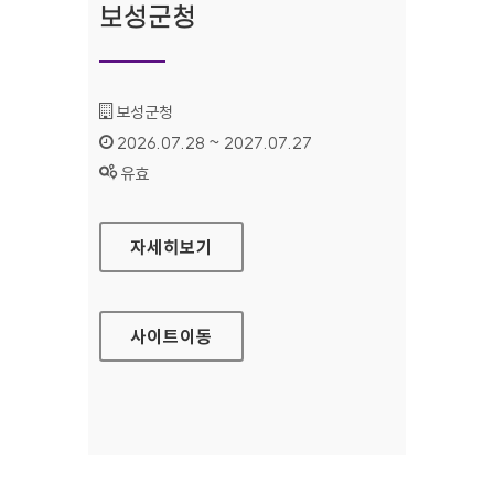
보성군청
기관명 :
보성군청
인증기간 :
2026.07.28 ~ 2027.07.27
상태 :
유효
보성군청
자세히보기
사이트
이동