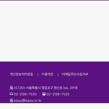
개인정보처리방침
이용약관
이메일무단수집거부
주소
(07251) 서울특별시 영등포구 영신로 166, 319호
전화번호
팩스번호
02-2138-7530
·
02-2138-7533
이메일
kdaa@kdaa.or.kr