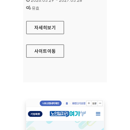
2026.05.29 ~ 2027.05.28
상태 :
유효
수원문화재단 대표
자세히보기
사이트
이동