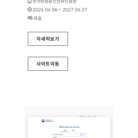
기관명 :
한국방송통신전파진흥원
인증기간 :
2026.06.08 ~ 2027.06.07
상태 :
유효
이음5G지원포털
자세히보기
사이트
이동