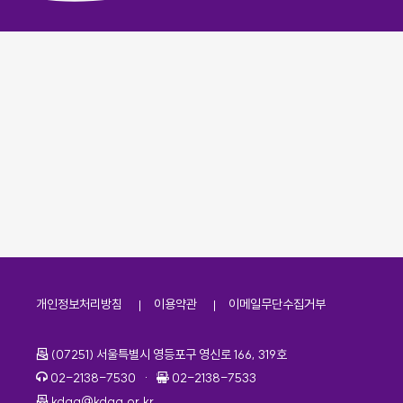
개인정보처리방침
이용약관
이메일무단수집거부
주소
(07251) 서울특별시 영등포구 영신로 166, 319호
전화번호
팩스번호
02-2138-7530
·
02-2138-7533
이메일
kdaa@kdaa.or.kr