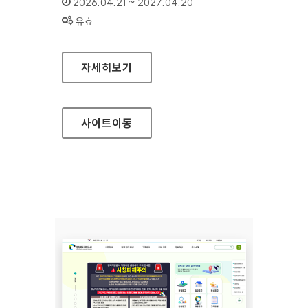
인증기간 :
2026.04.21 ~ 2027.04.20
상태 :
유효
삼척의료원
자세히보기
사이트
이동