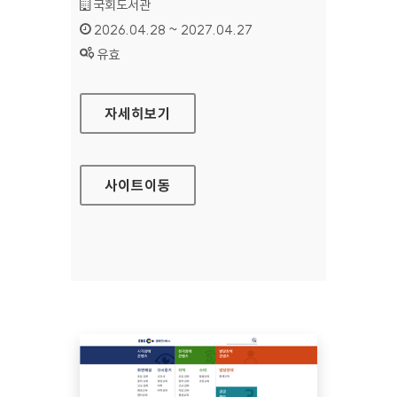
기관명 :
국회도서관
인증기간 :
2026.04.28 ~ 2027.04.27
상태 :
유효
국회도서관
자세히보기
사이트
이동