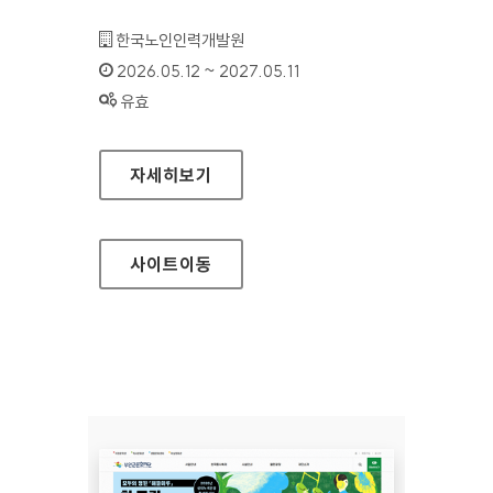
기관명 :
한국노인인력개발원
인증기간 :
2026.05.12 ~ 2027.05.11
상태 :
유효
한국노인인력개발원(모바일웹)
자세히보기
사이트
이동