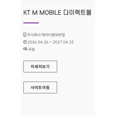
KT M MOBILE 다이렉트몰
기관명 :
주식회사 케이티엠모바일
인증기간 :
2026.04.26 ~ 2027.04.25
상태 :
유효
KT M MOBILE 다이렉트몰
자세히보기
사이트
이동