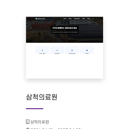
삼척의료원
기관명 :
삼척의료원