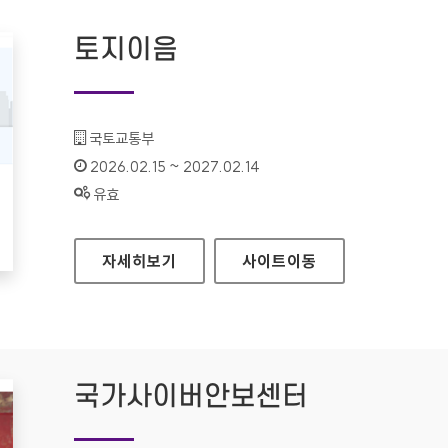
토지이음
기관명 :
국토교통부
인증기간 :
2026.02.15 ~ 2027.02.14
상태 :
유효
토지이음
자세히보기
사이트
이동
국가사이버안보센터