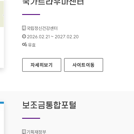
국가트라우마센터
기관명 :
국립정신건강센터
인증기간 :
2026.02.21 ~ 2027.02.20
상태 :
유효
국가트라우마센터
자세히보기
사이트
이동
보조금통합포털
기관명 :
기획재정부