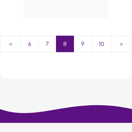
＜
6
7
8
9
10
＞