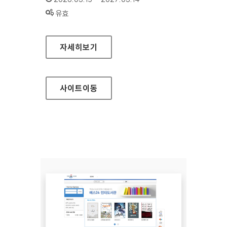
상태 :
유효
화학물질안전원 대표
자세히보기
사이트
이동