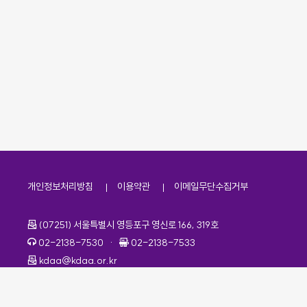
개인정보처리방침
이용약관
이메일무단수집거부
주소
(07251) 서울특별시 영등포구 영신로 166, 319호
전화번호
팩스번호
02-2138-7530
·
02-2138-7533
이메일
kdaa@kdaa.or.kr