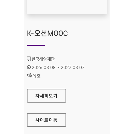
K-오션MOOC
기관명 :
한국해양재단
인증기간 :
2026.03.08 ~ 2027.03.07
상태 :
유효
K-오션MOOC
자세히보기
사이트
이동