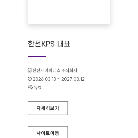
한전KPS 대표
기관명 :
한전케이피에스 주식회사
인증기간 :
2026.03.13 ~ 2027.03.12
상태 :
유효
한전KPS 대표
자세히보기
사이트
이동